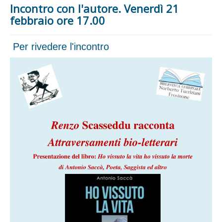
Incontro con l'autore. Venerdì 21
Biblioteca
febbraio ore 17.00
Ultimi arrivi
Per rivedere l'incontro
Cataloghi
Servizi
Attività
Iniziative e novità
Informazioni
Modulistica
Inviti alla lettura
F.A.Q