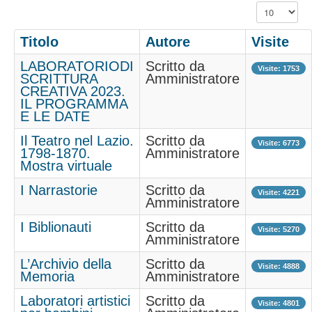
Visualizza n.
Biblioteca
Titolo
Autore
Visite
Ultimi arrivi
LABORATORIODI
Cataloghi
Scritto da
Visite: 1753
SCRITTURA
Amministratore
Servizi
CREATIVA 2023.
IL PROGRAMMA
Attività
E LE DATE
Iniziative e novità
Il Teatro nel Lazio.
Scritto da
Visite: 6773
1798-1870.
Amministratore
Informazioni
Mostra virtuale
Modulistica
I Narrastorie
Scritto da
Visite: 4221
Amministratore
Inviti alla lettura
I Biblionauti
Scritto da
F.A.Q
Visite: 5270
Amministratore
L’Archivio della
Scritto da
Visite: 4888
Memoria
Amministratore
Laboratori artistici
Scritto da
Visite: 4801